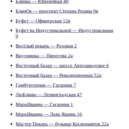
Блинка — Юбилейная 40
БлинОк — проспект Степана Разина 9в
Буфет — Офицерская 12в
Буфет на Индустриальной — Индустриальная
9
Весёлый пекарь — Розовая 2
Вкусняшка — Пирогова 2а
Восточный базар — шоссе Автозаводское 6
Восточный базар — Революционная 52а
Гамбургерная — Гагарина 7
ЛюБлины — Ленинградская 47
МарьИванна — Гагарина 1
МарьИванна — Льва Яшина 16
Мастер Пекарь — бульвар Космонавтов 22а