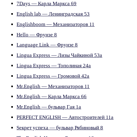
7Days — Карла Маркса 69
English lab — Ленинградская 53
Englishboom — Механизаторов 11
Hello — Фрунзе 8
Language Link — Фрунзе 8
Lingua Express — Лизы Чайкиной 53а
Lingua Express — Тополиная 24а
Lingua Express — Громовой 42а
Mr.English — Механизаторов 11
Mr.English — Карла Маркса 66
Mr.English — бульвар Гая 1а
PERFECT ENGLISH — Автостроителей 11а
Sекрет успеха — бульвар Рябиновый 8