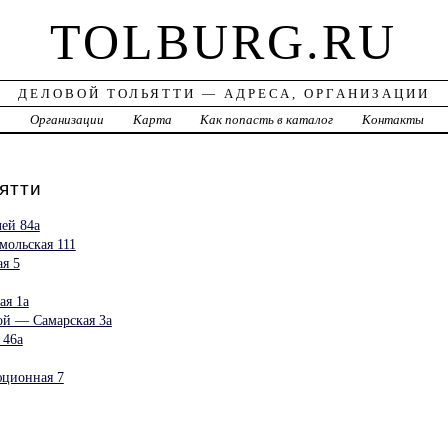
TOLBURG.RU
ДЕЛОВОЙ ТОЛЬЯТТИ — АДРЕСА, ОРГАНИЗАЦИИ
а
Организации
Карта
Как попасть в каталог
Контакты
ятти
ей 84а
мольская 111
я 5
ая 1а
ой — Самарская 3а
 46а
ционная 7