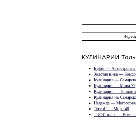
Адрес
КУЛИНАРИИ Толь
Буфет — Автостроител
Золотая нива — Комсо
Кулинария — Самарска
Кулинария — Мира 77
Кулинария — Тополин
Кулинария на Самарск
Надежда — Матросова
Тестоff — Мира 48
ТЭФИ плюс — Револю