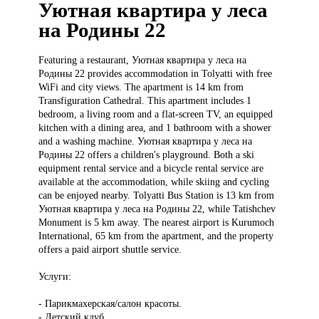
Уютная квартира у леса
на Родины 22
Featuring a
restaurant, Уютная квартира у леса на
Родины 22 provides accommodation in Tolyatti with free
WiFi and city views. The apartment is 14 km from
Transfiguration Cathedral. This apartment includes 1
bedroom, a living room and a flat-screen TV, an equipped
kitchen with a dining area, and 1 bathroom with a shower
and a washing machine. Уютная квартира у леса на
Родины 22 offers a children's playground. Both a ski
equipment rental service and a bicycle rental service are
available at the accommodation, while skiing and cycling
can be enjoyed nearby. Tolyatti Bus Station is 13 km from
Уютная квартира у леса на Родины 22, while Tatishchev
Monument is 5 km away. The nearest airport is Kurumoch
International, 65 km from the apartment, and the property
offers a paid airport shuttle service.
Услуги:
- Парикмахерская/салон красоты.
- Детский клуб.