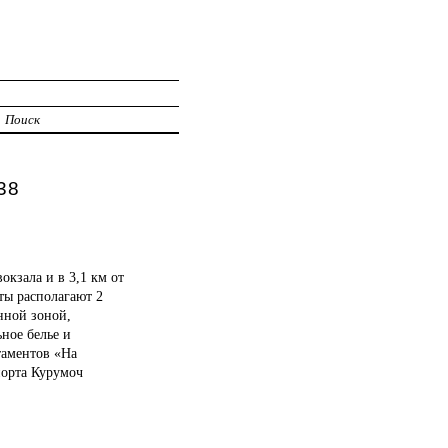
Поиск
38
окзала и в 3,1 км от
ты располагают 2
нной зоной,
ное белье и
таментов «На
порта Курумоч