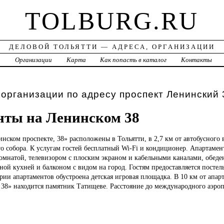
TOLBURG.RU
ДЕЛОВОЙ ТОЛЬЯТТИ — АДРЕСА, ОРГАНИЗАЦИИ
а
Организации
Карта
Как попасть в каталог
Контакты
 организации по адресу проспект Ленинский 
нты на Ленинском 38
нском проспекте, 38» расположены в Тольятти, в 2,7 км от автобусного в
о собора. К услугам гостей бесплатный Wi-Fi и кондиционер. Апартамен
комнатой, телевизором с плоским экраном и кабельными каналами, обеде
ой кухней и балконом с видом на город. Гостям предоставляется постель
рии апартаментов обустроена детская игровая площадка. В 10 км от апар
 38» находится памятник Татищеве. Расстояние до международного аэро