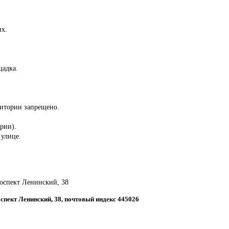
.
их.
щадка.
ритории запрещено.
ории).
 улице.
проспект Ленинский, 38
роспект Ленинский, 38, почтовый индекс 445026