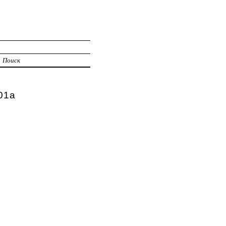
Поиск
01а