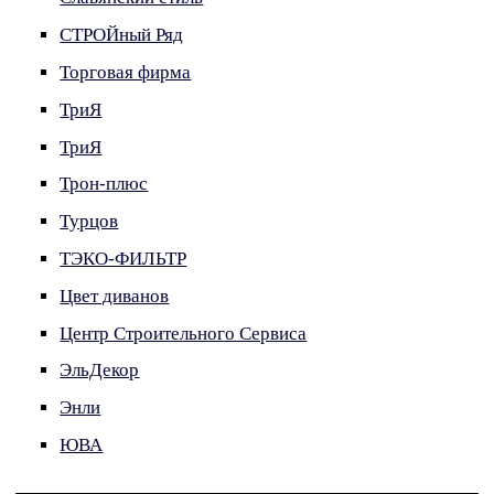
СТРОЙный Ряд
Торговая фирма
ТриЯ
ТриЯ
Трон-плюс
Турцов
ТЭКО-ФИЛЬТР
Цвет диванов
Центр Строительного Сервиса
ЭльДекор
Энли
ЮВА