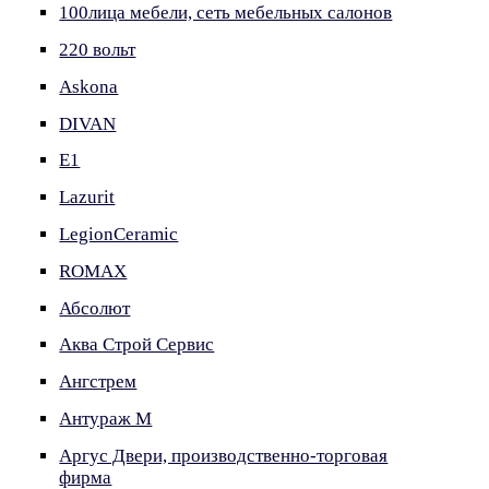
100лица мебели, сеть мебельных салонов
220 вольт
Askona
DIVAN
E1
Lazurit
LegionCeramic
ROMAX
Абсолют
Аква Строй Сервис
Ангстрем
Антураж М
Аргус Двери, производственно-торговая
фирма