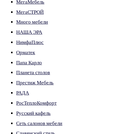
МегаМебель
МегаСТРОЙ
Много мебели
НАША ЭРА
НимфаПлюс
Орматек
Папа Карло
Планета столов
Престиж Мебель
РАДА
РосТеплоКомфорт
Русский кафель
Сеть салонов мебели
Славянский стиль