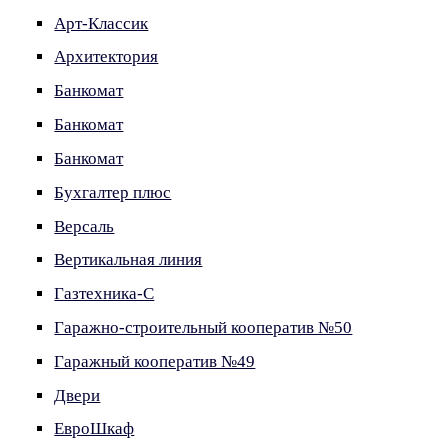
Арт-Классик
Архитектория
Банкомат
Банкомат
Банкомат
Бухгалтер плюс
Версаль
Вертикальная линия
Газтехника-С
Гаражно-строительный кооператив №50
Гаражный кооператив №49
Двери
ЕвроШкаф