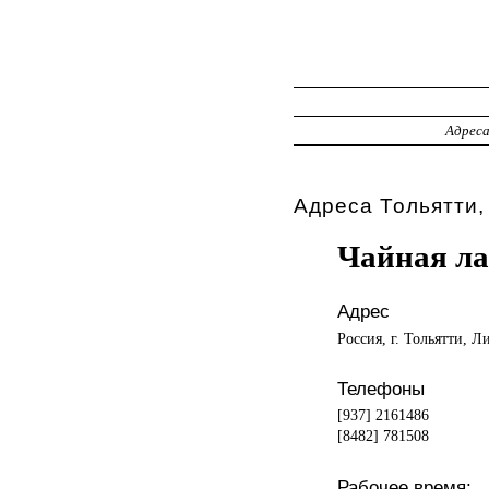
Адрес
Адреса Тольятти,
Чайная л
Адрес
Россия, г. Тольятти, 
Телефоны
[937] 2161486
[8482] 781508
Рабочее время: